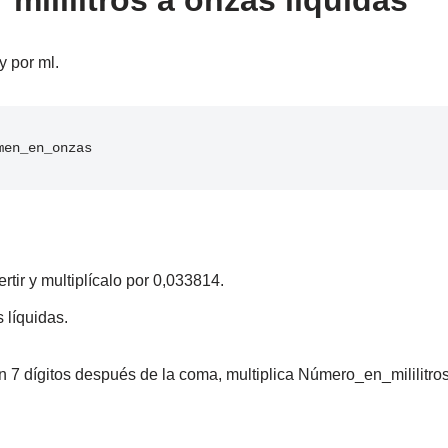
 mililitros a onzas líquidas
y por ml.
men_en_onzas
tir y multiplícalo por 0,033814.
 líquidas.
 7 dígitos después de la coma, multiplica Número_en_mililitros