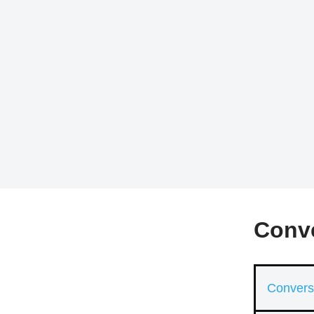
Conve
Convers