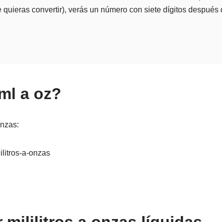
 quieras convertir), verás un número con siete dígitos después d
ml a oz?
onzas:
ilitros-a-onzas