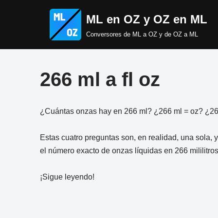
ML en OZ y OZ en ML
Saltar
Conversores de ML a OZ y de OZ a ML
al
contenido
266 ml a fl oz
¿Cuántas onzas hay en 266 ml? ¿266 ml = oz? ¿266 
Estas cuatro preguntas son, en realidad, una sola, y
el número exacto de onzas líquidas en 266 mililitros
¡Sigue leyendo!