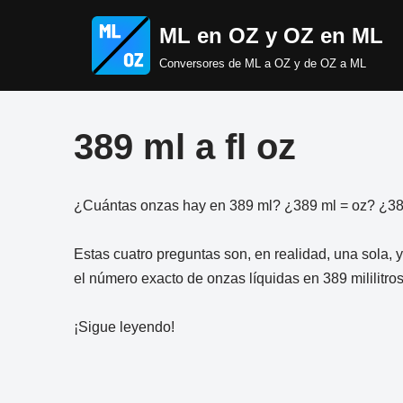
ML en OZ y OZ en ML
Saltar
Conversores de ML a OZ y de OZ a ML
al
contenido
389 ml a fl oz
¿Cuántas onzas hay en 389 ml? ¿389 ml = oz? ¿389 
Estas cuatro preguntas son, en realidad, una sola, y
el número exacto de onzas líquidas en 389 mililitros
¡Sigue leyendo!