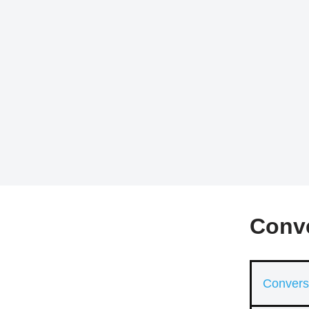
Conve
Convers