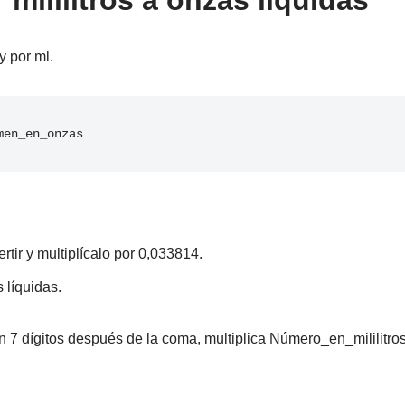
 mililitros a onzas líquidas
y por ml.
men_en_onzas
tir y multiplícalo por 0,033814.
 líquidas.
 7 dígitos después de la coma, multiplica Número_en_mililitros