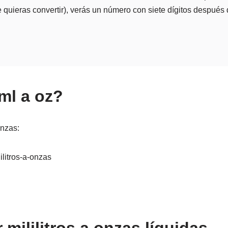
 quieras convertir), verás un número con siete dígitos después d
ml a oz?
onzas:
ilitros-a-onzas