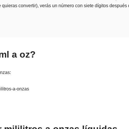
 quieras convertir), verás un número con siete dígitos después d
ml a oz?
onzas:
ilitros-a-onzas