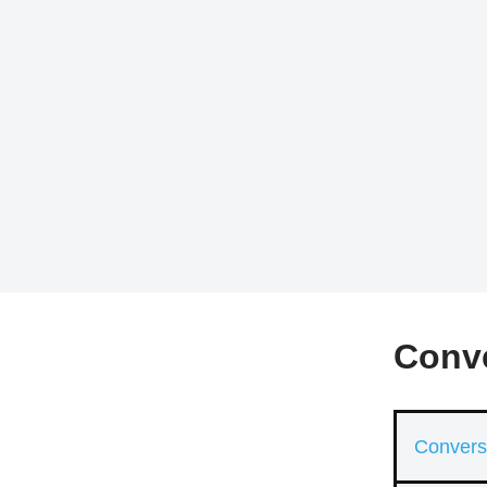
Conve
Convers