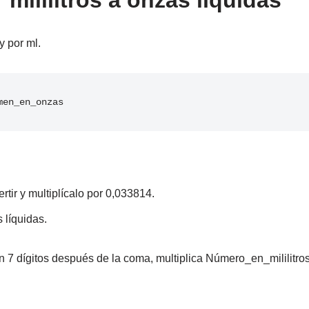
 mililitros a onzas líquidas
y por ml.
men_en_onzas
tir y multiplícalo por 0,033814.
 líquidas.
 7 dígitos después de la coma, multiplica Número_en_mililitros