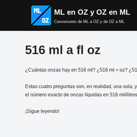
ML en OZ y OZ en ML
Saltar
Conversores de ML a OZ y de OZ a ML
al
contenido
516 ml a fl oz
¿Cuántas onzas hay en 516 ml? ¿516 ml = oz? ¿516 
Estas cuatro preguntas son, en realidad, una sola, y
el número exacto de onzas líquidas en 516 mililitros
¡Sigue leyendo!