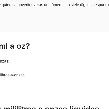
 quieras convertir), verás un número con siete dígitos después d
ml a oz?
onzas:
ilitros-a-onzas