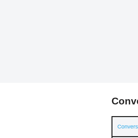
Conve
Convers