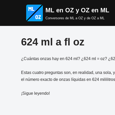
ML en OZ y OZ en ML
Saltar
Conversores de ML a OZ y de OZ a ML
al
contenido
624 ml a fl oz
¿Cuántas onzas hay en 624 ml? ¿624 ml = oz? ¿624 
Estas cuatro preguntas son, en realidad, una sola, y
el número exacto de onzas líquidas en 624 mililitros
¡Sigue leyendo!