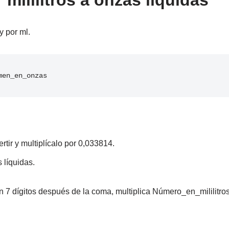
 mililitros a onzas líquidas
y por ml.
men_en_onzas
tir y multiplícalo por 0,033814.
 líquidas.
 7 dígitos después de la coma, multiplica Número_en_mililitros